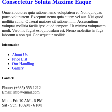
Consectetur Soluta Maxime Eaque
Quaerat dolores quia ratione nemo voluptatem et. Non qui quas
porro voluptatem. Excepturi nemo quia autem vel aut. Nisi quod
mollitia aut id. Quaerat maiores sit ratione nihil. Accusantium
voluptas mollitia facilis ipsa quod tempore. Ut minima voluptatem
modi. Vero hic fugiat est quibusdam est. Nemo molestias in fuga
laborum a non qui. Consequatur mollitia…
Information
About Us
Price List
Our Handling
Gallery
Contacts
Phone: (+635) 555 1212
Email: info@email.com
Mon - Fri: 10 AM - 6 PM
Sat - Sun: 10 AM - 6 PM