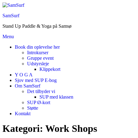
Spring
til
SamSurf
indholdet
Stand Up Paddle & Yoga på Samsø
Menu
Book din oplevelse her
Introkurser
Gruppe event
Udstyrsleje
Klippekort
Y O G A
Sjov med SUP E-bog
Om SamSurf
Det tilbyder vi
SUP med klassen
SUP Ø-kort
Støtte
Kontakt
Kategori:
Work Shops